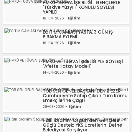
HMKÜ-TÜGVA İŞBİRLİĞİ : GENÇLERLE
"Türkiye Yüzyılı" KONULU SÖYLEŞİ
YAPILDI
18-04-2026 -
Eğitim
EĞİTİM CAMİASI YASTA. 3 GÜN İŞ
BIRAKMA EYLEMİ!
16-04-2026 -
Eğitim
HMKÜ VE TÜGVA İŞBİRLİĞİYLE SÖYLEŞİ
"Afette Hatay Modeli"
14-04-2026 -
Eğitim
TÖB SEN GENEL BAŞKANI DENİZ EZER:
Cumhuriyete Sahip Çıkan Tüm Kamu
Emekçilerine Çağrı
29-03-2026 -
Eğitim
Halil İbrahim Özgün’den Gençlere
Güçlü Destek: YKS Ücretlerini Defne
Belediyesi Karşılıyor