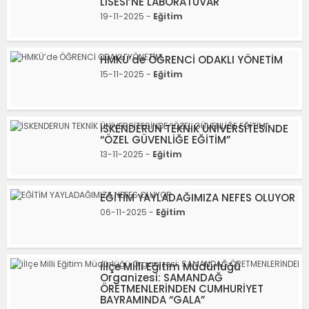
LİSESİ’NE LABORATUVAR
19-11-2025 -
Eğitim
HMKÜ’de ÖĞRENCİ ODAKLI YÖNETİM
15-11-2025 -
Eğitim
İSKENDERUN TEKNİK ÜNİVERSİTESİNDE
“ÖZEL GÜVENLİĞE EĞİTİM”
13-11-2025 -
Eğitim
EĞİTİM YAYLADAĞIMIZA NEFES OLUYOR
06-11-2025 -
Eğitim
iİlçe Milli Eğitim Müdürlüğü
Organizesi: SAMANDAĞ
ÖRETMENLERİNDEN CUMHURİYET
BAYRAMINDA “GALA”