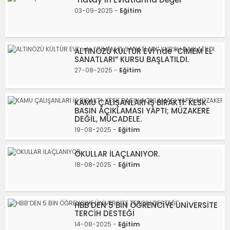
03-09-2025 -
Eğitim
ALTINÖZÜ KÜLTÜR EVİ’nde “CİMEM EL
SANATLARI” KURSU BAŞLATILDI.
27-08-2025 -
Eğitim
KAMU ÇALIŞANLARI İŞ BIRAKTI: KESK
BASIN AÇIKLAMASI YAPTI; MÜZAKERE
DEĞİL, MÜCADELE.
19-08-2025 -
Eğitim
OKULLAR İLAÇLANIYOR.
18-08-2025 -
Eğitim
HBB’DEN 5 BİN ÖĞRENCİYE ÜNİVERSİTE
TERCİH DESTEĞİ
14-08-2025 -
Eğitim