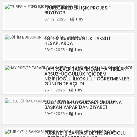
“YÜREĞİMİZDEKİ IŞIK PROJESİ”
BÜYÜYOR.
07-12-2025 -
Eğitim
EĞİTİM BURSUNUN İLK TAKSİTİ
HESAPLARDA
28-11-2025 -
Eğitim
HAYIRSEVER TARAFINDAN YAPTIRILAN
ARSUZ-ÜÇGÜLLÜK “ÇİĞDEM
NİZİPLİOĞLU İLKOKULU” ÖĞRETMENLER
GÜNÜ’NDE AÇILDI
25-11-2025 -
Eğitim
ÖZEL EĞİTİM UYGULAMA OKULU’NA
BAŞKAN YAPAR’DAN ZİYARET
20-11-2025 -
Eğitim
TÜRKİYE İŞ BANKASI DEFNE ANADOLU