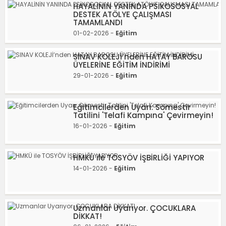
HAYALİNİN YANINDA PSİKOSOSYAL
DESTEK ATÖLYE ÇALIŞMASI
TAMAMLANDI
01-02-2026 -
Eğitim
SINAV KOLEJİ’nden HATAY BAROSU
ÜYELERİNE EĞİTİM İNDİRİMİ
29-01-2026 -
Eğitim
Eğitimcilerden Uyarı: Sömestir
Tatilini 'Telafi Kampına' Çevirmeyin!
16-01-2026 -
Eğitim
HMKÜ ile TOSYÖV İŞBİRLİĞİ YAPIYOR
14-01-2026 -
Eğitim
Uzmanlar Uyarıyor. ÇOCUKLARA
DİKKAT!