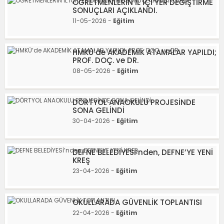
ÖĞRETMENLERİN İL İÇİ YER DEĞİŞTİRME
SONUÇLARI AÇIKLANDI.
11-05-2026 -
Eğitim
HMKÜ’de AKADEMİK ATAMALAR YAPILDI;
PROF. DOÇ. ve DR.
08-05-2026 -
Eğitim
DÖRTYOL ANAOKULU PROJESİNDE
SONA GELİNDİ
30-04-2026 -
Eğitim
DEFNE BELEDİYESİ’nden, DEFNE’YE YENİ
KREŞ
23-04-2026 -
Eğitim
OKULLARADA GÜVENLİK TOPLANTISI
22-04-2026 -
Eğitim