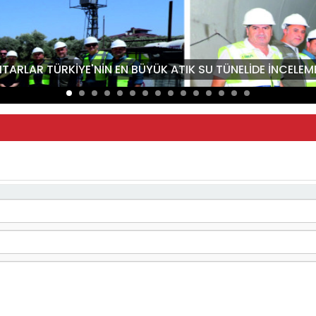
HTARLAR TÜRKİYE'NİN EN BÜYÜK ATIK SU TÜNELİDE İNCELE