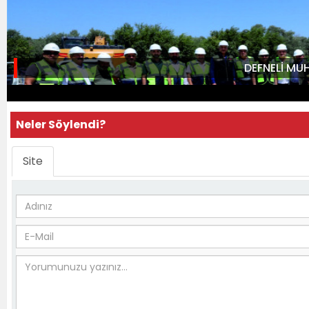
DEFNELİ MU
Neler Söylendi?
Site