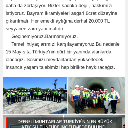
daha da zorlaşıyor. Bizler sadaka değil, hakkımızı
istiyoruz. Bayram ikramiyeleri asgari ücret düzeyine
çıkarılmalı. Her emekli aylığına derhal 20.000 TL
seyyanen zam yapılmalıdır.
Geçinemiyoruz.Barınamıyoruz.
Temel ihtiyaçlarımızı karşılayamıyoruz.Bu nedenle
15 Mayıs’ta Türkiye’nin dört bir yanında alanlarda
olacağız. Sesimizi meydanlardan yükseltecek,
insanca yaşam talebimizi hep birlikte haykıracağız.
DEFNELİ MUHTARLAR TÜRKİYE'NİN EN BÜYÜK
ATIK SU TÜNELİDE İNCELEMEDE BULUNDU