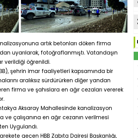
alizasyonuna artık betonları döken firma
ndan uyarılarak, fotoğraflanmıştı. Vatandaşın
 verildiği öğrenildi.
), şehrin imar faaliyetleri kapsamında bir
alarını aralıksız sürdürürken diğer yandan
en firma ve şahıslara en ağır cezaları vererek
r.
takya Aksaray Mahallesinde kanalizasyon
ma ve çalışanına en ağır cezanın verilmesi
itten Uygulandı.
rekete geçen HBB Zabıta Dairesi Başkanlığı,