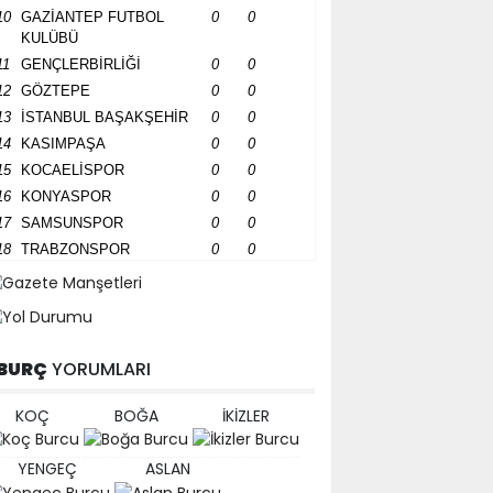
10
GAZİANTEP FUTBOL
0
0
KULÜBÜ
11
GENÇLERBİRLİĞİ
0
0
12
GÖZTEPE
0
0
13
İSTANBUL BAŞAKŞEHİR
0
0
14
KASIMPAŞA
0
0
15
KOCAELİSPOR
0
0
16
KONYASPOR
0
0
17
SAMSUNSPOR
0
0
18
TRABZONSPOR
0
0
BURÇ
YORUMLARI
KOÇ
BOĞA
İKİZLER
YENGEÇ
ASLAN