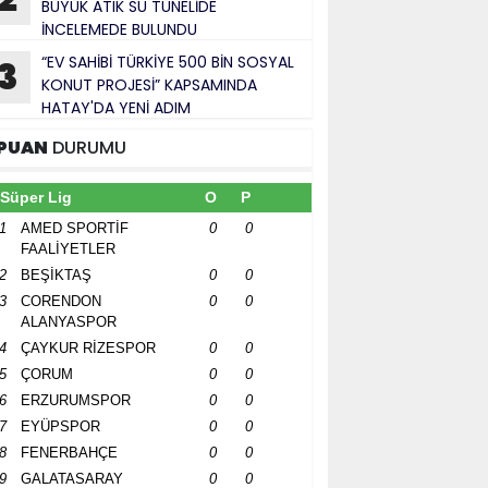
BÜYÜK ATIK SU TÜNELİDE
İNCELEMEDE BULUNDU
“EV SAHİBİ TÜRKİYE 500 BİN SOSYAL
3
KONUT PROJESİ” KAPSAMINDA
HATAY'DA YENİ ADIM
PUAN
DURUMU
Süper Lig
O
P
1
AMED SPORTİF
0
0
FAALİYETLER
2
BEŞİKTAŞ
0
0
3
CORENDON
0
0
ALANYASPOR
4
ÇAYKUR RİZESPOR
0
0
5
ÇORUM
0
0
6
ERZURUMSPOR
0
0
7
EYÜPSPOR
0
0
8
FENERBAHÇE
0
0
9
GALATASARAY
0
0