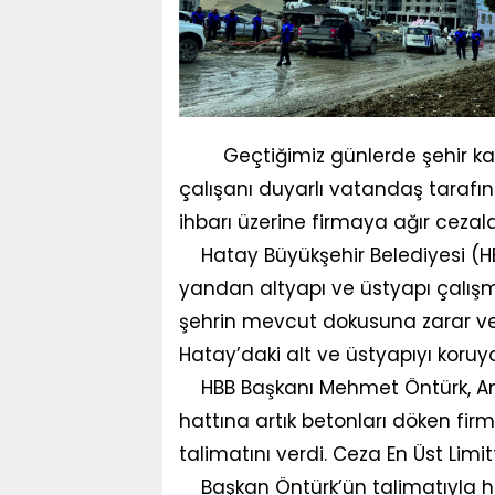
Geçtiğimiz günlerde şehir kan
çalışanı duyarlı vatandaş tarafı
ihbarı üzerine firmaya ağır cezalar
Hatay Büyükşehir Belediyesi (HBB
yandan altyapı ve üstyapı çalışm
şehrin mevcut dokusuna zarar ver
Hatay’daki alt ve üstyapıyı koruyo
HBB Başkanı Mehmet Öntürk, An
hattına artık betonları döken fir
talimatını verdi. Ceza En Üst Lim
Başkan Öntürk’ün talimatıyla ha