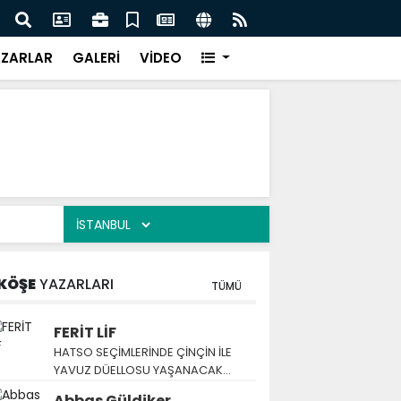
HTARLAR TÜRKİYE'NİN EN BÜYÜK ATIK SU TÜNELİDE
HTSO
E BULUNDU
ZARLAR
GALERİ
VİDEO
KÖŞE
YAZARLARI
TÜMÜ
FERİT LİF
HATSO SEÇİMLERİNDE ÇİNÇİN İLE
YAVUZ DÜELLOSU YAŞANACAK…
Abbas Güldiker