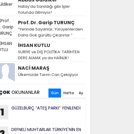
Hatay’da Sanıldığı gibi İşler
Yolunda Gitmiyor!
Prof. Dr. Garip TURUNÇ
“Yerinde Sayanlar, Yürüyenlerden
Daha Gok gürültü Çıkarırlar.”
İHSAN KUTLU
SURİYE ve DIŞ POLİTİKA: TARİHTEN
DERS ALMAK ya da HAİNLİK!
NACİ MARAŞ
Ülkemizde Tarım Can Çekişiyor.
ÇOK
OKUNANLAR
Gün
Hafta
Ay
GÜZELBURÇ “ATEŞ PARKI” YENİLENDİ
1
DEFNELİ MUHTARLAR TÜRKİYE'NİN EN
2