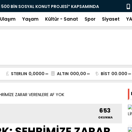
PARKI” YENİLENDİ
DEFNELİ MU
İNCELEMED
Ulaşım
Yaşam
Kültür - Sanat
Spor
Siyaset
YA
STERLIN
0,0000
ALTIN
000,00
BİST
00.000
HRİMİZE ZARAR VERENLERE AF YOK
653
OKUNMA
K: ŞEHRİMİZE ZARAR