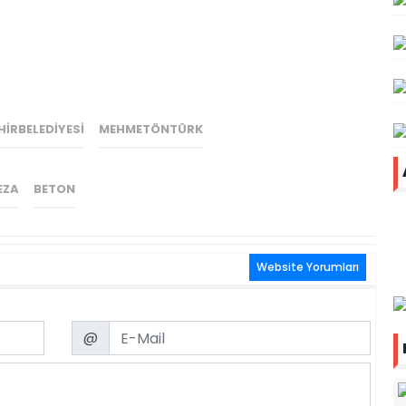
IRBELEDIYESI
MEHMETÖNTÜRK
EZA
BETON
Website Yorumları
Email
@