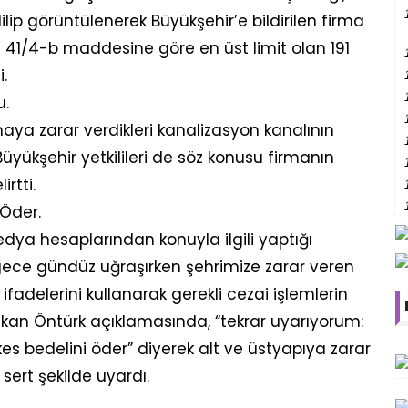
lip görüntülenerek Büyükşehir’e bildirilen firma
 41/4-b maddesine göre en üst limit olan 191
i.
u.
aya zarar verdikleri kanalizasyon kanalının
 Büyükşehir yetkilileri de söz konusu firmanın
irtti.
Öder.
a hesaplarından konuyla ilgili yaptığı
 gece gündüz uğraşırken şehrimize zarar veren
ifadelerini kullanarak gerekli cezai işlemlerin
aşkan Öntürk açıklamasında, “tekrar uyarıyorum:
s bedelini öder” diyerek alt ve üstyapıya zarar
 sert şekilde uyardı.