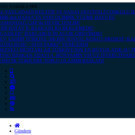
SON DAKİKA
24. YAYLADAĞI KÜLTÜR VE SANAT FESTİVALİ COŞKULU 
HBB’den HASSA’YA YARI OLİMPİK YÜZME HAVUZU
SAMANDAĞ CHP’de DEVİR TESLİM!
CHP HATAY İL BAŞKANLIĞI BEKLEMEDE!
“GAZİLER” HAKLARI İÇİN AÇLIK GREVİNDE!
“EV SAHİBİ TÜRKİYE 500 BİN SOSYAL KONUT PROJESİ” K
GÜZELBURÇ “ATEŞ PARKI” YENİLENDİ
DEFNELİ MUHTARLAR TÜRKİYE'NİN EN BÜYÜK ATIK SU 
HTSO BAŞKAN ADAYI A. BÜNYAMİN YAVUZ İŞYERİ ZİYAR
KİSECİK TOKİLERE TOPLU ULAŞIMI BAŞLADI
Gündem