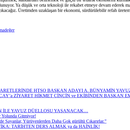
unuyor. Ya düşük ve orta teknoloji ile rekabet etmeye devam ederek marjl
 çıkacağız. Üretimden uzaklaşan bir ekonomi, sürdürülebilir refah ürete
madeğer
HTSO BAŞKAN ADAYI A. BÜNYAMİN YAVUZ
HİKMET ÇİNÇİN ve EKİBİNDEN BAŞKAN 
İN İLE YAVUZ DÜELLOSU YAŞANACAK…
er Yolunda Gitmiyor!
de Sayanlar, Yürüyenlerden Daha Gok gürültü Çıkarırlar.”
TİKA: TARİHTEN DERS ALMAK ya da HAİNLİK!