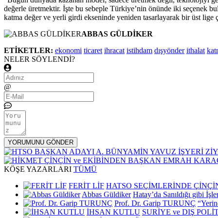
değerle üretmektir. İşte bu sebeple Türkiye’nin önünde iki seçenek bul
katma değer ve yerli girdi ekseninde yeniden tasarlayarak bir üst lige
ABBAS GÜLDİKER
ETİKETLER:
ekonomi
ticaret
ihracat
istihdam
dışyönder
ithalat
kat
NELER
SÖYLENDİ?
Name
Email
@
Comment
KÖŞE
YAZARLARI
TÜMÜ
FERİT LİF
HATSO SEÇİMLERİNDE ÇİNÇ
Abbas Güldiker
Hatay’da Sanıldığı gibi İşl
Prof. Dr. Garip TURUNÇ
“Yerin
İHSAN KUTLU
SURİYE ve DIŞ POLİ