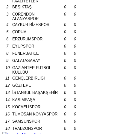
FAALİYETLER
2
BEŞİKTAŞ
0
0
3
CORENDON
0
0
ALANYASPOR
4
ÇAYKUR RİZESPOR
0
0
5
ÇORUM
0
0
6
ERZURUMSPOR
0
0
7
EYÜPSPOR
0
0
8
FENERBAHÇE
0
0
9
GALATASARAY
0
0
10
GAZİANTEP FUTBOL
0
0
KULÜBÜ
11
GENÇLERBİRLİĞİ
0
0
12
GÖZTEPE
0
0
13
İSTANBUL BAŞAKŞEHİR
0
0
14
KASIMPAŞA
0
0
15
KOCAELİSPOR
0
0
16
TÜMOSAN KONYASPOR
0
0
17
SAMSUNSPOR
0
0
18
TRABZONSPOR
0
0