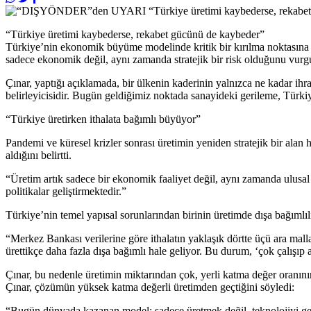
“Türkiye üretimi kaybederse, rekabet gücünü de kaybeder”
Türkiye’nin ekonomik büyüme modelinde kritik bir kırılma noktasın
sadece ekonomik değil, aynı zamanda stratejik bir risk olduğunu vurg
Çınar, yaptığı açıklamada, bir ülkenin kaderinin yalnızca ne kadar ihrac
belirleyicisidir. Bugün geldiğimiz noktada sanayideki gerileme, Tür
“Türkiye üretirken ithalata bağımlı büyüyor”
Pandemi ve küresel krizler sonrası üretimin yeniden stratejik bir alan 
aldığını belirtti.
“Üretim artık sadece bir ekonomik faaliyet değil, aynı zamanda ulusal
politikalar geliştirmektedir.”
Türkiye’nin temel yapısal sorunlarından birinin üretimde dışa bağımlılı
“Merkez Bankası verilerine göre ithalatın yaklaşık dörtte üçü ara malla
ürettikçe daha fazla dışa bağımlı hale geliyor. Bu durum, ‘çok çalışıp 
Çınar, bu nedenle üretimin miktarından çok, yerli katma değer oranını
Çınar, çözümün yüksek katma değerli üretimden geçtiğini söyledi:
“Bugün dünyada kazanan model; sadece üretmek değil, teknolojiyi geliş