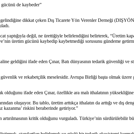
a gelindiğine dikkat çeken Dış Ticarete Yön Verenler Derneği (DIŞY
uladı.
at yaptığıyla değil, ne ürettiğiyle belirlendiğini belirterek, “Üretim kap
kiye’nin üretim gücünü kaybedip kaybetmediği sorusunu gündeme getirm
haline geldiğini ifade eden Çınar, Batı dünyasının tedarik güvenliği ve 
 güvenlik ve rekabetçilik meselesidir. Avrupa Birliği başta olmak üzere
k olduğunu ifade eden Çınar, özellikle ara malı ithalatının yüksekliğine 
rından oluşuyor. Bu tablo, üretim arttıkça ithalatın da arttığı ve dış d
az kazanma’ riskini beraberinde getiriyor.”
n artırılmasının kritik olduğunu vurguladı. Türkiye’nin sürdürülebilir 
tirmek, standartları belirlemek ve güçlü bir tedarik ekosistemi kurmak