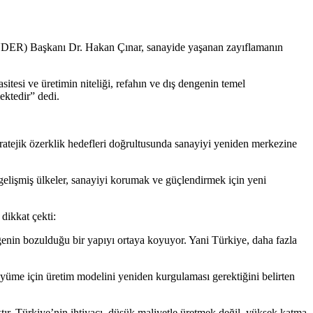
ÖNDER) Başkanı Dr. Hakan Çınar, sanayide yaşanan zayıflamanın
asitesi ve üretimin niteliği, refahın ve dış dengenin temel
ektedir” dedi.
stratejik özerklik hedefleri doğrultusunda sanayiyi yeniden merkezine
 gelişmiş ülkeler, sanayiyi korumak ve güçlendirmek için yeni
dikkat çekti:
engenin bozulduğu bir yapıyı ortaya koyuyor. Yani Türkiye, daha fazla
büyüme için üretim modelini yeniden kurgulaması gerektiğini belirten
tır. Türkiye’nin ihtiyacı, düşük maliyetle üretmek değil, yüksek katma