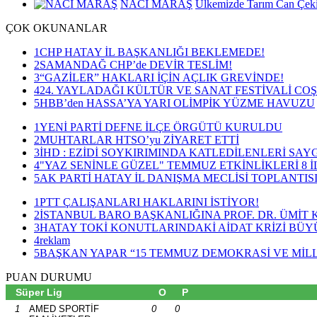
NACİ MARAŞ
Ülkemizde Tarım Can Çeki
ÇOK
OKUNANLAR
1
CHP HATAY İL BAŞKANLIĞI BEKLEMEDE!
2
SAMANDAĞ CHP’de DEVİR TESLİM!
3
“GAZİLER” HAKLARI İÇİN AÇLIK GREVİNDE!
4
24. YAYLADAĞI KÜLTÜR VE SANAT FESTİVALİ CO
5
HBB’den HASSA’YA YARI OLİMPİK YÜZME HAVUZU
1
YENİ PARTİ DEFNE İLÇE ÖRGÜTÜ KURULDU
2
MUHTARLAR HTSO’yu ZİYARET ETTİ
3
İHD : EZİDİ SOYKIRIMINDA KATLEDİLENLERİ SAY
4
"YAZ SENİNLE GÜZEL" TEMMUZ ETKİNLİKLERİ 8 
5
AK PARTİ HATAY İL DANIŞMA MECLİSİ TOPLANTISI
1
PTT ÇALIŞANLARI HAKLARINI İSTİYOR!
2
İSTANBUL BARO BAŞKANLIĞINA PROF. DR. ÜMİT
3
HATAY TOKİ KONUTLARINDAKİ AİDAT KRİZİ BÜ
4
reklam
5
BAŞKAN YAPAR “15 TEMMUZ DEMOKRASİ VE MİLLİ
PUAN
DURUMU
Süper Lig
O
P
1
AMED SPORTİF
0
0