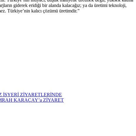
arın giderek eridiği bir alanda kalacağız; ya da üretimi teknoloji,
mez. Türkiye’nin kalıcı çözümü üretimdir.”
 İŞYERİ ZİYARETLERİNDE
EMRAH KARAÇAY’a ZİYARET