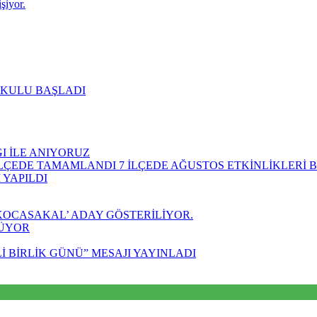
şiyor.
ŞKULU BAŞLADI
GI İLE ANIYORUZ
İLÇEDE TAMAMLANDI 7 İLÇEDE AĞUSTOS ETKİNLİKLERİ 
 YAPILDI
 KOCASAKAL’ ADAY GÖSTERİLİYOR.
YÜYOR
 BİRLİK GÜNÜ” MESAJI YAYINLADI