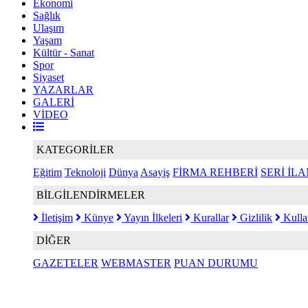
Ekonomi
Sağlık
Ulaşım
Yaşam
Kültür - Sanat
Spor
Siyaset
YAZARLAR
GALERİ
VİDEO
KATEGORİLER
Eğitim
Teknoloji
Dünya
Asayiş
FİRMA REHBERİ
SERİ İL
BİLGİLENDİRMELER
İletişim
Künye
Yayın İlkeleri
Kurallar
Gizlilik
Kulla
DİĞER
GAZETELER
WEBMASTER
PUAN DURUMU