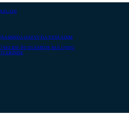
BAŞLADI
APSAMINDA HATAY'DA YENİ ADIM
TÜNELİDE İNCELEMEDE BULUNDU
ETLERİNDE