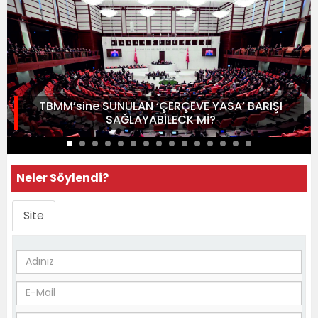
TBMM’sine SUNULAN ‘ÇERÇEVE YASA’ BARIŞI
SAĞLAYABİLECK Mİ?
Neler Söylendi?
Site