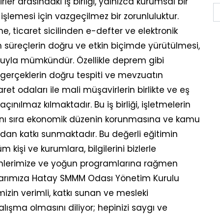
r arasındaki iş birliği, yalnızca kurumsal bir
ı işlemesi için vazgeçilmez bir zorunluluktur.
ne, ticaret sicilinden e-defter ve elektronik
üreçlerin doğru ve etkin biçimde yürütülmesi,
nuyla mümkündür. Özellikle deprem gibi
gerçeklerin doğru tespiti ve mevzuatın
aret odaları ile mali müşavirlerin birlikte ve eş
nılmaz kılmaktadır. Bu iş birliği, işletmelerin
yanı sıra ekonomik düzenin korunmasına ve kamu
dan katkı sunmaktadır. Bu değerli eğitimin
işi ve kurumlara, bilgilerini bizlerle
enlerimize ve yoğun programlarına rağmen
larımıza Hatay SMMM Odası Yönetim Kurulu
izin verimli, katkı sunan ve mesleki
lışma olmasını diliyor; hepinizi saygı ve