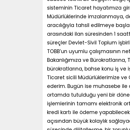
sisteminin Ticaret hayatımıza girm
Müdürlüklerinde imzalanmaya, d
aracılığıyla tahsil edilmeye başlamı
arasındaki ilan süresinden 1 saa
süreçler Devlet-Sivil Toplum işbir
TOBB’un uyumlu çalışmasının net
Bakanlığımıza ve Bürokratlarına, T
bürokratlarına, bahse konu iş ve i
Ticaret sicili Müdürlüklerimize v
ederim. Bugün ise muhasebe ile d
ortamda tutulduğu yeni bir döne
işlemlerinin tamamı elektronik o
kredi kartı ile ödeme yapabilec
açısından büyük kolaylık sağlay
sürecinde dijitalleşme, bir zorunlu