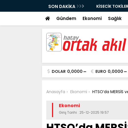
ÜNYAMİN YAVUZ İŞYERİ ZİYARETLERİNDE
SON DAKİKA
KİSECİK TOKİLERE
Gündem
Ekonomi
Sağlık
DOLAR
0,0000
EURO
0,0000
Anasayfa
Ekonomi
HTSO’da MERSİS ve
Ekonomi
Giriş Tarihi : 25-12-2025 19:57
HTSO’da MERSİS