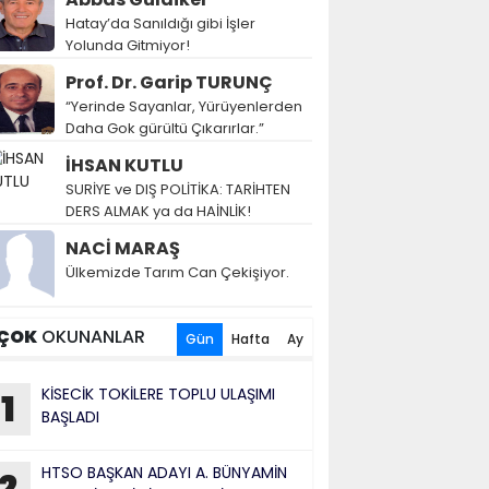
Hatay’da Sanıldığı gibi İşler
Yolunda Gitmiyor!
Prof. Dr. Garip TURUNÇ
“Yerinde Sayanlar, Yürüyenlerden
Daha Gok gürültü Çıkarırlar.”
İHSAN KUTLU
SURİYE ve DIŞ POLİTİKA: TARİHTEN
DERS ALMAK ya da HAİNLİK!
NACİ MARAŞ
Ülkemizde Tarım Can Çekişiyor.
ÇOK
OKUNANLAR
Gün
Hafta
Ay
KİSECİK TOKİLERE TOPLU ULAŞIMI
1
BAŞLADI
HTSO BAŞKAN ADAYI A. BÜNYAMİN
2