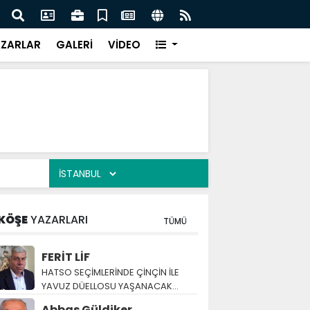
ıklama: TÜBİTAK 1001 Proje Sayısı 60’a Yükseldi
“YENİ
ZARLAR
GALERİ
VİDEO
KÖŞE
YAZARLARI
TÜMÜ
FERİT LİF
HATSO SEÇİMLERİNDE ÇİNÇİN İLE
YAVUZ DÜELLOSU YAŞANACAK…
Abbas Güldiker