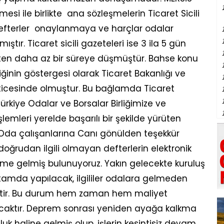
esi ile birlikte ana sözleşmelerin Ticaret Sicili
efterler onaylanmaya ve harçlar odalar
ştır. Ticaret sicili gazeteleri ise 3 ila 5 gün
tten daha az bir süreye düşmüştür. Bahse konu
liğinin göstergesi olarak Ticaret Bakanlığı ve
icesinde olmuştur. Bu bağlamda Ticaret
ürkiye Odalar ve Borsalar Birliğimize ve
şlemleri yerelde başarılı bir şekilde yürüten
e Oda çalışanlarına Canı gönülden teşekkür
oğrudan ilgili olmayan defterlerin elektronik
me gelmiş bulunuyoruz. Yakın gelecekte kuruluş
rtamda yapılacak, ilgililer odalara gelmeden
ektir. Bu durum hem zaman hem maliyet
acaktır. Deprem sonrası yeniden ayağa kalkma
luk haline gelmiş olup, işlerin kesintisiz devam