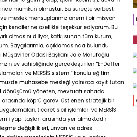
esinde mümkün olmuştur. Bu süreçte serbest
ve meslek mensuplarımız önemli bir misyon
 için kendilerine özellikle teşekkür ediyorum. Bu
ırlı olmasını diliyor, katkı sunan tüm kurum,
orum. Saygılarımla, açıklamasında bulundu.
Müşavirler Odası Başkanı Jale Marufoğlu
zın ev sahipliğinde gerçekleştirilen “E-Defter
ygulamaları ve MERSİS sistemi” konulu eğitim
ümüzde muhasebe mesleği yalnızca kayıt tutan
ital dönüşümü yöneten, mevzuatı sahada
arasında köprü görevi üstlenen stratejik bir
uygulamaları, ticaret sicil işlemleri ve MERSİS
li yapı taşları arasında yer almaktadır.
özleşme değişiklikleri, unvan ve adres