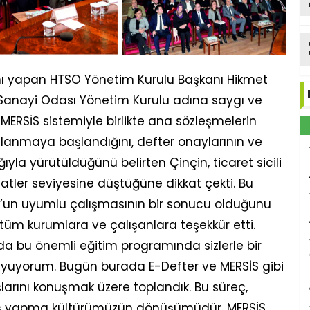
 yapan HTSO Yönetim Kurulu Başkanı Hikmet
e Sanayi Odası Yönetim Kurulu adına saygı ve
RSİS sistemiyle birlikte ana sözleşmelerin
alanmaya başlandığını, defter onaylarının ve
ğıyla yürütüldüğünü belirten Çinçin, ticaret sicili
aatler seviyesine düştüğüne dikkat çekti. Bu
OBB’un uyumlu çalışmasının bir sonucu olduğunu
üm kurumlara ve çalışanlara teşekkür etti.
a bu önemli eğitim programında sizlerle bir
uyorum. Bugün burada E-Defter ve MERSİS gibi
larını konuşmak üzere toplandık. Bu süreç,
, iş yapma kültürümüzün dönüşümüdür. MERSİS