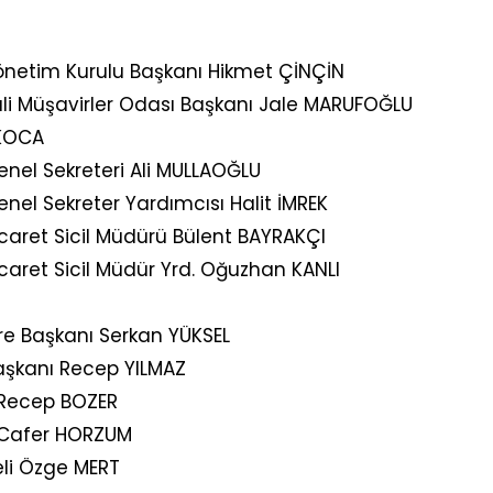
önetim Kurulu Başkanı Hikmet ÇİNÇİN
i Müşavirler Odası Başkanı Jale MARUFOĞLU
 KOCA
nel Sekreteri Ali MULLAOĞLU
nel Sekreter Yardımcısı Halit İMREK
caret Sicil Müdürü Bülent BAYRAKÇI
caret Sicil Müdür Yrd. Oğuzhan KANLI
aire Başkanı Serkan YÜKSEL
 Başkanı Recep YILMAZ
 Recep BOZER
ı Cafer HORZUM
eli Özge MERT