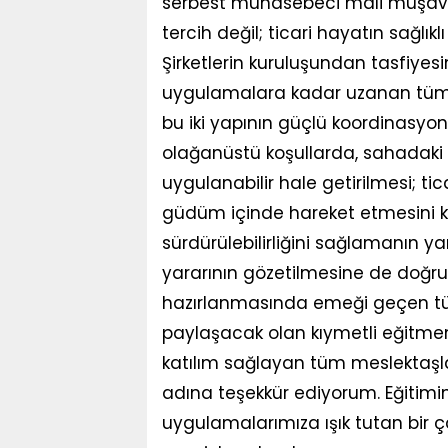
serbest muhasebeci mali müşavirle
tercih değil; ticari hayatın sağlıkl
Şirketlerin kuruluşundan tasfiyesi
uygulamalara kadar uzanan tüm s
bu iki yapının güçlü koordinasyo
olağanüstü koşullarda, sahadaki 
uygulanabilir hale getirilmesi; tic
güdüm içinde hareket etmesini kaçı
sürdürülebilirliğini sağlamanın 
yararının gözetilmesine de doğru
hazırlanmasında emeği geçen tüm k
paylaşacak olan kıymetli eğitm
katılım sağlayan tüm meslektaş
adına teşekkür ediyorum. Eğitimim
uygulamalarımıza ışık tutan bir ça