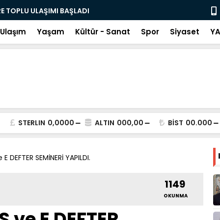
 TOPLU ULAŞIMI BAŞLADI
HMKÜ’den Aç
Ulaşım
Yaşam
Kültür - Sanat
Spor
Siyaset
YA
STERLIN
0,0000
ALTIN
000,00
BİST
00.000
 E DEFTER SEMİNERİ YAPILDI.
1149
OKUNMA
 ve E DEFTER