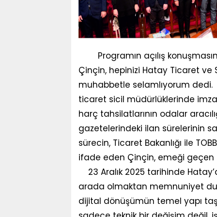
Programın açılış konuşmasını
Çinçin, hepinizi Hatay Ticaret v
muhabbetle selamlıyorum dedi. ME
ticaret sicil müdürlüklerinde imz
harç tahsilatlarının odalar aracılı
gazetelerindeki ilan sürelerinin s
sürecin, Ticaret Bakanlığı ile T
ifade eden Çinçin, emeği geçen t
23 Aralık 2025 tarihinde Hatay’d
arada olmaktan memnuniyet duy
dijital dönüşümün temel yapı taş
sadece teknik bir değişim değil