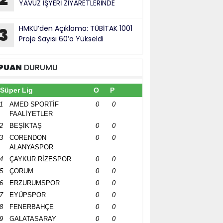
YAVUZ İŞYERİ ZİYARETLERİNDE
HMKÜ’den Açıklama: TÜBİTAK 1001
3
Proje Sayısı 60’a Yükseldi
PUAN
DURUMU
Süper Lig
O
P
1
AMED SPORTİF
0
0
FAALİYETLER
2
BEŞİKTAŞ
0
0
3
CORENDON
0
0
ALANYASPOR
4
ÇAYKUR RİZESPOR
0
0
5
ÇORUM
0
0
6
ERZURUMSPOR
0
0
7
EYÜPSPOR
0
0
8
FENERBAHÇE
0
0
9
GALATASARAY
0
0