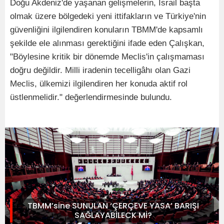
Doğu Akdeniz'de yaşanan gelişmelerin, İsrail başta
olmak üzere bölgedeki yeni ittifakların ve Türkiye'nin
güvenliğini ilgilendiren konuların TBMM'de kapsamlı
şekilde ele alınması gerektiğini ifade eden Çalışkan,
"Böylesine kritik bir dönemde Meclis'in çalışmaması
doğru değildir. Milli iradenin tecelligâhı olan Gazi
Meclis, ülkemizi ilgilendiren her konuda aktif rol
üstlenmelidir." değerlendirmesinde bulundu.
TBMM’sine SUNULAN ‘ÇERÇEVE YASA’ BARIŞI
SAĞLAYABİLECK Mİ?