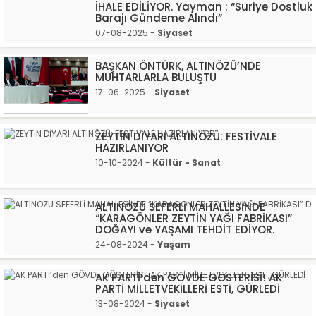
İHALE EDİLİYOR. Yayman : “Suriye Dostluk
Barajı Gündeme Alındı”
07-08-2025 -
Siyaset
BAŞKAN ÖNTÜRK, ALTINÖZÜ’NDE
MUHTARLARLA BULUŞTU
17-06-2025 -
Siyaset
ZEYTİN DİYARI ALTINÖZÜ: FESTİVALE
HAZIRLANIYOR
10-10-2024 -
Kültür - Sanat
ALTINÖZÜ SEFERLİ MAHALLESİNDE
“KARAGÖNLER ZEYTİN YAĞI FABRİKASI”
DOĞAYI ve YAŞAMI TEHDİT EDİYOR.
24-08-2024 -
Yaşam
AK PARTİ’den GÖVDE GÖSTERİSİ! AK
PARTİ MİLLETVEKİLLERİ ESTİ, GÜRLEDİ
13-08-2024 -
Siyaset