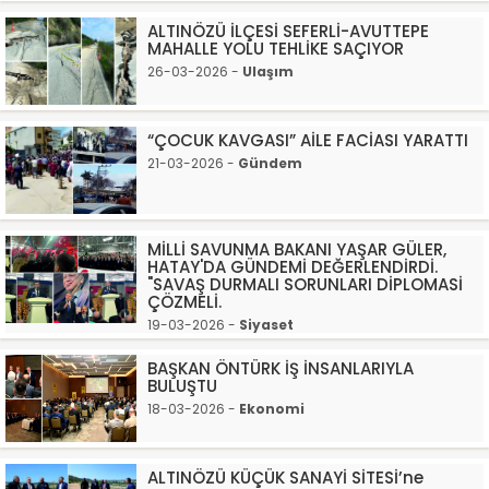
ALTINÖZÜ İLÇESİ SEFERLİ-AVUTTEPE
MAHALLE YOLU TEHLİKE SAÇIYOR
26-03-2026 -
Ulaşım
“ÇOCUK KAVGASI” AİLE FACİASI YARATTI
21-03-2026 -
Gündem
MİLLİ SAVUNMA BAKANI YAŞAR GÜLER,
HATAY'DA GÜNDEMİ DEĞERLENDİRDİ.
"SAVAŞ DURMALI SORUNLARI DİPLOMASİ
ÇÖZMELİ.
19-03-2026 -
Siyaset
BAŞKAN ÖNTÜRK İŞ İNSANLARIYLA
BULUŞTU
18-03-2026 -
Ekonomi
ALTINÖZÜ KÜÇÜK SANAYİ SİTESİ’ne