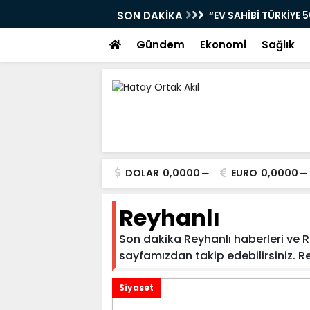
SON DAKİKA
“EV SAHİBİ TÜRKİYE
KAPSAMINDA HATAY'
Gündem
Ekonomi
Sağlık
GÜZELBURÇ “ATEŞ PA
DEFNELİ MUHTARLAR 
TÜNELİDE İNCELEME
HTSO BAŞKAN ADAYI 
ZİYARETLERİNDE
DOLAR
0,0000
EURO
0,0000
KİSECİK TOKİLERE T
Reyhanlı
HMKÜ’den Açıklama: 
Yükseldi
Son dakika Reyhanlı haberleri ve Rey
sayfamızdan takip edebilirsiniz. Reyh
“YENİ PARTİ” PAYAS’
TBMM’sine SUNULAN 
Siyaset
SAĞLAYABİLECK Mİ?