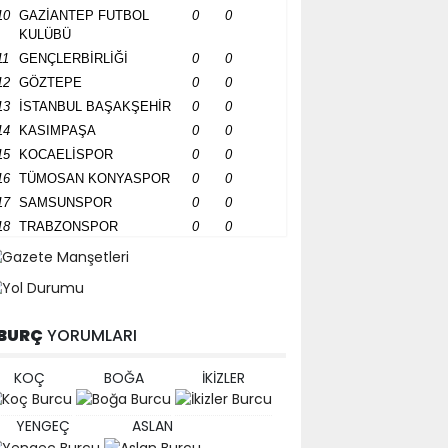
10
GAZİANTEP FUTBOL
0
0
KULÜBÜ
11
GENÇLERBİRLİĞİ
0
0
12
GÖZTEPE
0
0
13
İSTANBUL BAŞAKŞEHİR
0
0
14
KASIMPAŞA
0
0
15
KOCAELİSPOR
0
0
16
TÜMOSAN KONYASPOR
0
0
17
SAMSUNSPOR
0
0
18
TRABZONSPOR
0
0
BURÇ
YORUMLARI
KOÇ
BOĞA
İKİZLER
YENGEÇ
ASLAN