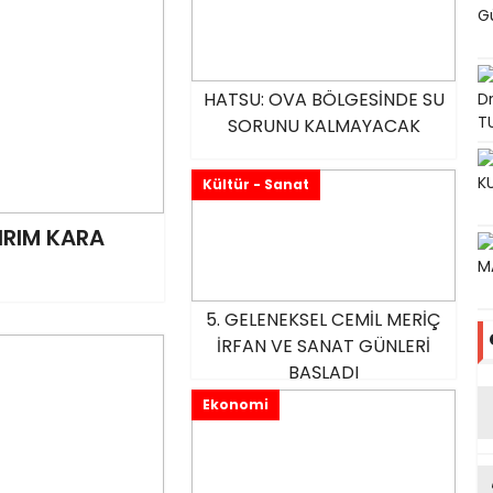
SU BULANIKLIĞI MAĞDURİYETİ
HATSU: OVA BÖLGESİNDE SU
KİBİNDEN BAŞKAN EMRAH KARAÇAY’a
SORUNU KALMAYACAK
Kültür - Sanat
IRIM KARA
5. GELENEKSEL CEMİL MERİÇ
İRFAN VE SANAT GÜNLERİ
BAŞLADI
Ekonomi