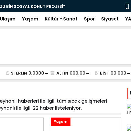
 500 BİN SOSYAL KONUT PROJESİ”
DA YENİ ADIM
Ulaşım
Yaşam
Kültür - Sanat
Spor
Siyaset
YA
RKI” YENİLENDİ
TÜRKİYE'NİN EN BÜYÜK ATIK SU
DE BULUNDU
A. BÜNYAMİN YAVUZ İŞYERİ
STERLIN
0,0000
ALTIN
000,00
BİST
00.000
OPLU ULAŞIMI BAŞLADI
TÜBİTAK 1001 Proje Sayısı 60’a
hanlı haberleri ile ilgili tüm sıcak gelişmeleri
anlı ile ilgili 22 haber listeleniyor.
ta ERDİNÇ KESKİN DEDİ.
‘ÇERÇEVE YASA’ BARIŞI
Yaşam