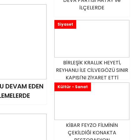
DEVA PARTİSİ HATAY ve
İLÇELERDE
Siyaset
BİRLEŞİK KRALLIK HEYETİ,
REYHANLI İLE CİLVEGÖZÜ SINIR
KAPISI'NI ZİYARET ETTİ
U DEVAM EDEN
Kültür - Sanat
LEMELERDE
KİBAR FEYZO FİLMİNİN
ÇEKİLDİĞİ KONAKTA