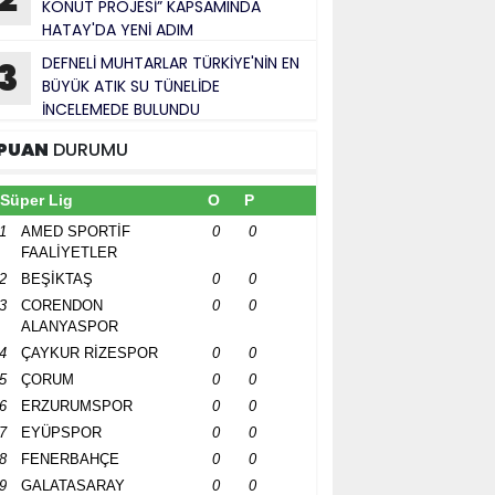
KONUT PROJESİ” KAPSAMINDA
HATAY'DA YENİ ADIM
DEFNELİ MUHTARLAR TÜRKİYE'NİN EN
3
BÜYÜK ATIK SU TÜNELİDE
İNCELEMEDE BULUNDU
PUAN
DURUMU
Süper Lig
O
P
1
AMED SPORTİF
0
0
FAALİYETLER
2
BEŞİKTAŞ
0
0
3
CORENDON
0
0
ALANYASPOR
4
ÇAYKUR RİZESPOR
0
0
5
ÇORUM
0
0
6
ERZURUMSPOR
0
0
7
EYÜPSPOR
0
0
8
FENERBAHÇE
0
0
9
GALATASARAY
0
0