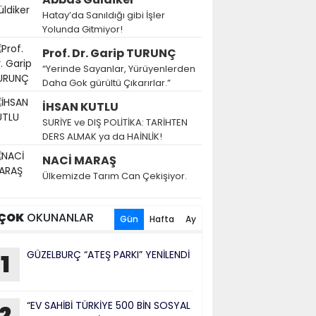
Hatay’da Sanıldığı gibi İşler
Yolunda Gitmiyor!
Prof. Dr. Garip TURUNÇ
“Yerinde Sayanlar, Yürüyenlerden
Daha Gok gürültü Çıkarırlar.”
İHSAN KUTLU
SURİYE ve DIŞ POLİTİKA: TARİHTEN
DERS ALMAK ya da HAİNLİK!
NACİ MARAŞ
Ülkemizde Tarım Can Çekişiyor.
ÇOK
OKUNANLAR
Gün
Hafta
Ay
GÜZELBURÇ “ATEŞ PARKI” YENİLENDİ
1
“EV SAHİBİ TÜRKİYE 500 BİN SOSYAL
2