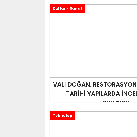
Kültür - Sanat
VALİ DOĞAN, RESTORASYON
TARİHİ YAPILARDA İNCE
BULUNDU
Teknoloji