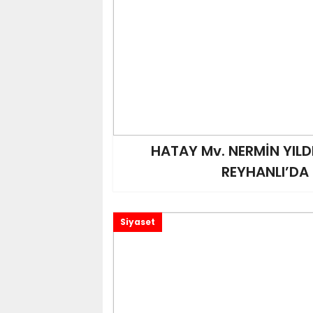
HATSU: ABONELERİN 
GİDERİLDİ
HİKMET ÇİNÇİN ve E
ZİYARET
HATAY Mv. NERMİN YILD
REYHANLI’DA
Siyaset