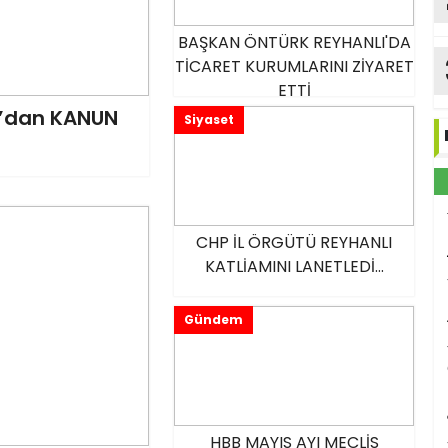
BAŞKAN ÖNTÜRK REYHANLI'DA
TİCARET KURUMLARINI ZİYARET
ETTİ
N’dan KANUN
Siyaset
CHP İL ÖRGÜTÜ REYHANLI
KATLİAMINI LANETLEDİ...
Gündem
HBB MAYIS AYI MECLİS