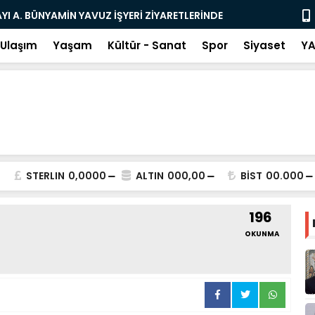
 TOPLU ULAŞIMI BAŞLADI
HMKÜ’den Aç
Ulaşım
Yaşam
Kültür - Sanat
Spor
Siyaset
YA
STERLIN
0,0000
ALTIN
000,00
BİST
00.000
196
OKUNMA