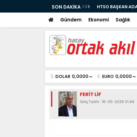
ÜNYAMİN YAVUZ İŞYERİ ZİYARETLERİNDE
SON DAKİKA
KİSECİK TOKİLERE
Gündem
Ekonomi
Sağlık
DOLAR
0,0000
EURO
0,0000
FERİT LİF
Giriş Tarihi : 16-05-2026 01:49