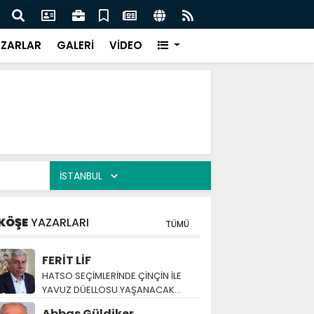
ıklama: TÜBİTAK 1001 Proje Sayısı 60’a Yükseldi
“YENİ
ZARLAR
GALERİ
VİDEO
KÖŞE
YAZARLARI
TÜMÜ
FERİT LİF
HATSO SEÇİMLERİNDE ÇİNÇİN İLE
YAVUZ DÜELLOSU YAŞANACAK…
Abbas Güldiker