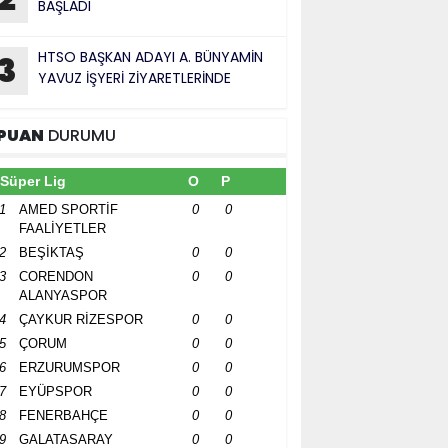
BAŞLADI
HTSO BAŞKAN ADAYI A. BÜNYAMİN
3
YAVUZ İŞYERİ ZİYARETLERİNDE
PUAN
DURUMU
Süper Lig
O
P
1
AMED SPORTİF
0
0
FAALİYETLER
2
BEŞİKTAŞ
0
0
3
CORENDON
0
0
ALANYASPOR
4
ÇAYKUR RİZESPOR
0
0
5
ÇORUM
0
0
6
ERZURUMSPOR
0
0
7
EYÜPSPOR
0
0
8
FENERBAHÇE
0
0
9
GALATASARAY
0
0