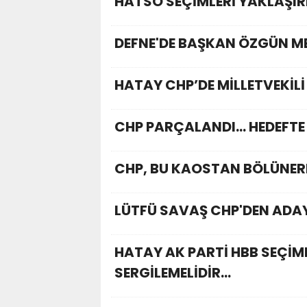
HATSO SEÇİMLERİ YAKLAŞI
DEFNE'DE BAŞKAN ÖZGÜN M
HATAY CHP’DE MİLLETVEKİL
CHP PARÇALANDI... HEDEFTE
CHP, BU KAOSTAN BÖLÜNER
LÜTFÜ SAVAŞ CHP'DEN ADA
HATAY AK PARTİ HBB SEÇİML
SERGİLEMELİDİR...