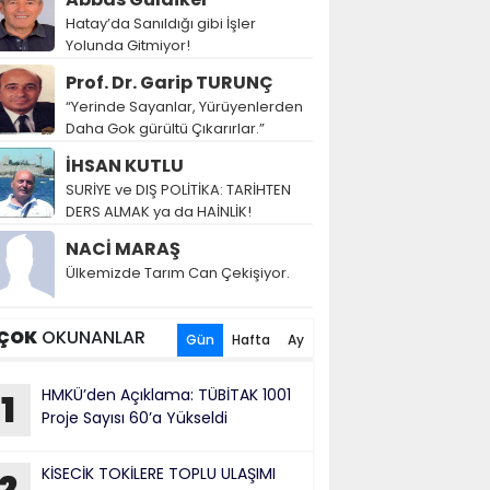
Hatay’da Sanıldığı gibi İşler
Yolunda Gitmiyor!
Prof. Dr. Garip TURUNÇ
“Yerinde Sayanlar, Yürüyenlerden
Daha Gok gürültü Çıkarırlar.”
İHSAN KUTLU
SURİYE ve DIŞ POLİTİKA: TARİHTEN
DERS ALMAK ya da HAİNLİK!
NACİ MARAŞ
Ülkemizde Tarım Can Çekişiyor.
ÇOK
OKUNANLAR
Gün
Hafta
Ay
HMKÜ’den Açıklama: TÜBİTAK 1001
1
Proje Sayısı 60’a Yükseldi
KİSECİK TOKİLERE TOPLU ULAŞIMI
2