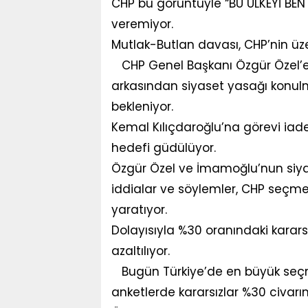
CHP bu görüntüyle “BU ÜLKEYİ BEN
veremiyor.
Mutlak-Butlan davası, CHP’nin üzer
CHP Genel Başkanı Özgür Özel’e y
arkasından siyaset yasağı konulm
bekleniyor.
Kemal Kılıçdaroğlu’na görevi iade
hedefi güdülüyor.
Özgür Özel ve İmamoğlu’nun siyase
iddialar ve söylemler, CHP seçme
yaratıyor.
Dolayısıyla %30 oranındaki karars
azaltılıyor.
Bugün Türkiye’de en büyük seçme
anketlerde kararsızlar %30 civarın