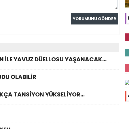
İN İLE YAVUZ DÜELLOSU YAŞANACAK…
UDU OLABİLİR
IKÇA TANSİYON YÜKSELİYOR…