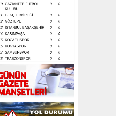
10
GAZİANTEP FUTBOL
0
0
KULÜBÜ
11
GENÇLERBİRLİĞİ
0
0
12
GÖZTEPE
0
0
13
İSTANBUL BAŞAKŞEHİR
0
0
14
KASIMPAŞA
0
0
15
KOCAELİSPOR
0
0
16
KONYASPOR
0
0
17
SAMSUNSPOR
0
0
18
TRABZONSPOR
0
0