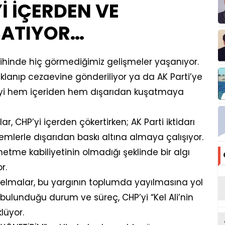
İ İÇERDEN VE
ŞATIYOR…
rihinde hiç görmediğimiz gelişmeler yaşanıyor.
uklanıp cezaevine gönderiliyor ya da AK Parti’ye
CHP’yi hem içeriden hem dışarıdan kuşatmaya
r, CHP’yi içerden çökertirken; AK Parti iktidarı
mlerle dışarıdan baskı altına almaya çalışıyor.
etme kabiliyetinin olmadığı şeklinde bir algı
r.
 elmalar, bu yargının toplumda yayılmasına yol
e bulunduğu durum ve süreç, CHP’yi “Kel Ali’nin
lüyor.