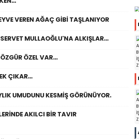
RKEN…
EYVE VEREN AĞAÇ GİBİ TAŞLANIYOR
İ SERVET MULLAOĞLU'NA ALKIŞLAR…
 ÖZGÜR ÖZEL VAR...
EK ÇIKAR…
YLIK UMUDUNU KESMİŞ GÖRÜNÜYOR.
ERİNDE AKILCI BİR TAVIR