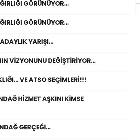
ĞIRLIĞI GÖRÜNÜYOR...
ĞIRLIĞI GÖRÜNÜYOR...
ADAYLIK YARIŞI...
N VİZYONUNU DEĞİŞTİRİYOR...
IĞI... VE ATSO SEÇİMLERİ!!!
DAĞ HİZMET AŞKINI KİMSE
DAĞ GERÇEĞİ...