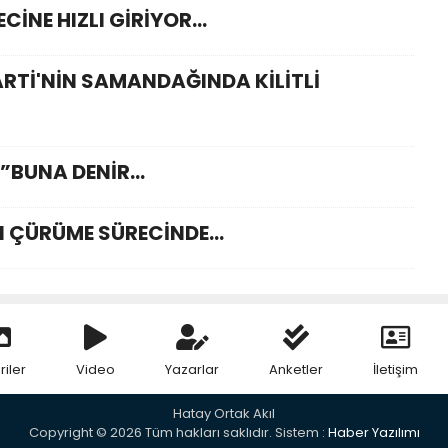
İNE HIZLI GİRİYOR...
ARTİ'NİN SAMANDAĞINDA KİLİTLİ
BUNA DENİR...
I ÇÜRÜME SÜRECİNDE…
riler
Video
Yazarlar
Anketler
İletişim
Hatay Ortak Akıl
Copyright © 2026 Tüm hakları saklıdır. Sistem :
Haber Yazılımı