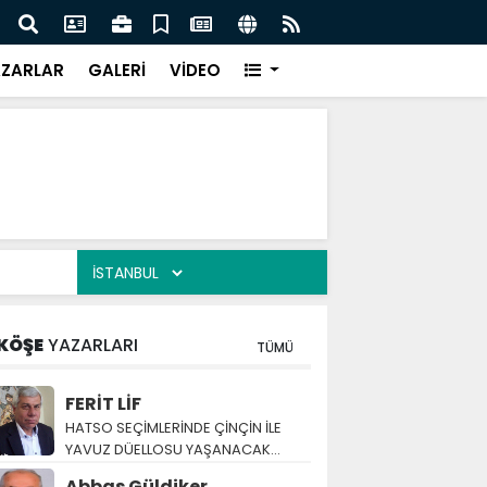
NELERİN SU BULANIKLIĞI MAĞDURİYETİ GİDERİLDİ
HİKM
ZARLAR
GALERİ
VİDEO
KÖŞE
YAZARLARI
TÜMÜ
FERİT LİF
HATSO SEÇİMLERİNDE ÇİNÇİN İLE
YAVUZ DÜELLOSU YAŞANACAK…
Abbas Güldiker