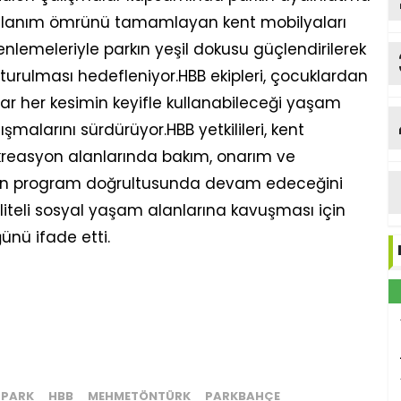
 kullanım ömrünü tamamlayan kent mobilyaları
enlemeleriyle parkın yeşil dokusu güçlendirilerek
urulması hedefleniyor.HBB ekipleri, çocuklardan
dar her kesimin keyifle kullanabileceği yaşam
malarını sürdürüyor.HBB yetkilileri, kent
rekreasyon alanlarında bakım, onarım ve
enen program doğrultusunda devam edeceğini
liteli sosyal yaşam alanlarına kavuşması için
ünü ifade etti.
PARK
HBB
MEHMETÖNTÜRK
PARKBAHÇE