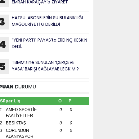
EMRAH KARAÇAY’a ZİYARET
HATSU: ABONELERİN SU BULANIKLIĞI
3
MAĞDURİYETİ GİDERİLDİ
“YENİ PARTİ” PAYAS’ta ERDİNÇ KESKİN
4
DEDİ.
TBMM’sine SUNULAN ‘ÇERÇEVE
5
YASA’ BARIŞI SAĞLAYABİLECK Mİ?
PUAN
DURUMU
Süper Lig
O
P
1
AMED SPORTİF
0
0
FAALİYETLER
2
BEŞİKTAŞ
0
0
3
CORENDON
0
0
ALANYASPOR