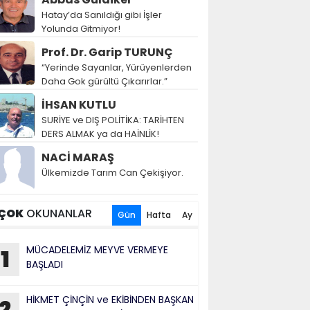
Hatay’da Sanıldığı gibi İşler
Yolunda Gitmiyor!
Prof. Dr. Garip TURUNÇ
“Yerinde Sayanlar, Yürüyenlerden
Daha Gok gürültü Çıkarırlar.”
İHSAN KUTLU
SURİYE ve DIŞ POLİTİKA: TARİHTEN
DERS ALMAK ya da HAİNLİK!
NACİ MARAŞ
Ülkemizde Tarım Can Çekişiyor.
ÇOK
OKUNANLAR
Gün
Hafta
Ay
MÜCADELEMİZ MEYVE VERMEYE
1
BAŞLADI
HİKMET ÇİNÇİN ve EKİBİNDEN BAŞKAN
2