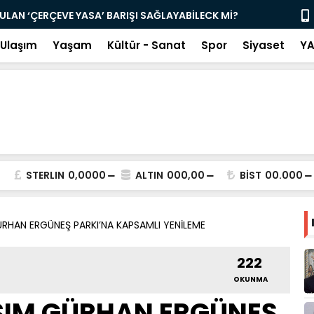
N ‘ÇERÇEVE YASA’ BARIŞI SAĞLAYABİLECK Mİ?
HATSU: ABO
Ulaşım
Yaşam
Kültür - Sanat
Spor
Siyaset
YA
STERLIN
0,0000
ALTIN
000,00
BİST
00.000
ÜRHAN ERGÜNEŞ PARKI’NA KAPSAMLI YENİLEME
222
OKUNMA
SIM GÜRHAN ERGÜNEŞ