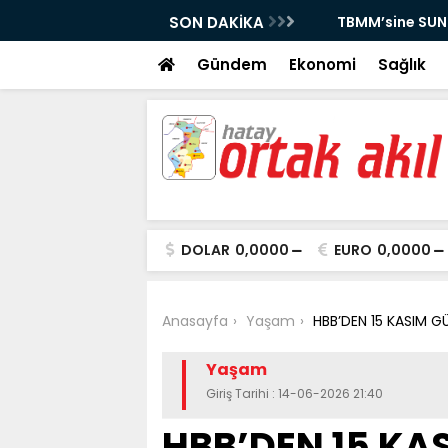
DİNÇ KESKİN DEDİ.
SON DAKİKA
TBMM’sine SUNULA
Gündem
Ekonomi
Sağlık
DOLAR
0,0000
EURO
0,0000
Anasayfa
Yaşam
HBB’DEN 15 KASIM G
Yaşam
Giriş Tarihi : 14-06-2026 21:40
HBB’DEN 15 KA