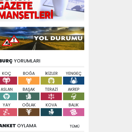
BURÇ
YORUMLARI
KOÇ
BOĞA
İKİZLER
YENGEÇ
ASLAN
BAŞAK
TERAZİ
AKREP
YAY
OĞLAK
KOVA
BALIK
ANKET
OYLAMA
TÜMÜ