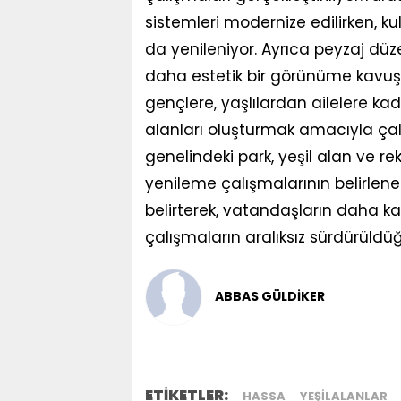
sistemleri modernize edilirken,
da yenileniyor. Ayrıca peyzaj düz
daha estetik bir görünüme kavuşt
gençlere, yaşlılardan ailelere ka
alanları oluşturmak amacıyla çalış
genelindeki park, yeşil alan ve 
yenileme çalışmalarının belirl
belirterek, vatandaşların daha ka
çalışmaların aralıksız sürdürüldüğ
ABBAS GÜLDİKER
ETİKETLER:
HASSA
YEŞILALANLAR