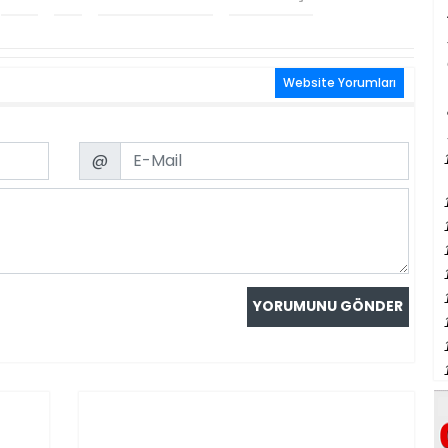
Website Yorumları
Email
@