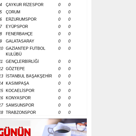
4
ÇAYKUR RİZESPOR
0
0
5
ÇORUM
0
0
6
ERZURUMSPOR
0
0
7
EYÜPSPOR
0
0
8
FENERBAHÇE
0
0
9
GALATASARAY
0
0
10
GAZİANTEP FUTBOL
0
0
KULÜBÜ
11
GENÇLERBİRLİĞİ
0
0
12
GÖZTEPE
0
0
13
İSTANBUL BAŞAKŞEHİR
0
0
14
KASIMPAŞA
0
0
15
KOCAELİSPOR
0
0
16
KONYASPOR
0
0
17
SAMSUNSPOR
0
0
18
TRABZONSPOR
0
0