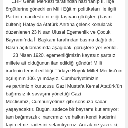
CHP Genel Merkezi tarafından hazırlanıp İl, İlçe
örgütlerine gönedrilen Milli Eğitim politikaları ile ilgili
Partinin manifesto niteliği taşıyan görüşleri (basın
bülteni) Hatay’da Atatürk Anıtına çelenk konularak
düzenlenen 23 Nisan Ulusal Egemenlik ve Çocuk
Bayramı’nda İl Başkanı tarafından basına dağıtıldı.
Basın açıklamasında aşağıdaki görüşlere yer verildi.
23 Nisan 1920, egemenliğimizin kayıtsız şartsız
millete ait olduğunun ilan edildiği gündür! Milli
iradenin temsil edildiği Türkiye Büyük Millet Meclisi’nin
açılışının 106. yılındayız. Cumhuriyetimizin
ve partimizin kurucusu Gazi Mustafa Kemal Atatürk’ün
bağımsızlık savaşını yönettiği Gazi
Meclisimiz, Cumhuriyetimiz gibi sonsuza kadar
yaşayacaktır. Bugün, sadece bir bayramı kutlamıyor;
tam bağımsızlık inancımızı ve halkın kendi kaderini
tayin etme iradesini selamlıyoruz. Ancak ne yazık ki,