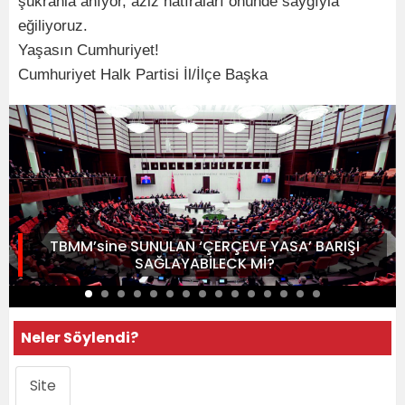
şükranla anıyor, aziz hatıraları önünde saygıyla
eğiliyoruz.
Yaşasın Cumhuriyet!
Cumhuriyet Halk Partisi İl/İlçe Başka
TBMM’sine SUNULAN ‘ÇERÇEVE YASA’ BARIŞI
SAĞLAYABİLECK Mİ?
Neler Söylendi?
Site