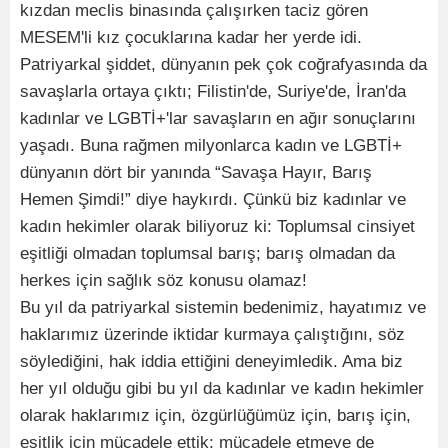
kızdan meclis binasında çalışırken taciz gören
MESEM'li kız çocuklarına kadar her yerde idi.
Patriyarkal şiddet, dünyanın pek çok coğrafyasında da
savaşlarla ortaya çıktı; Filistin'de, Suriye'de, İran'da
kadınlar ve LGBTİ+'lar savaşların en ağır sonuçlarını
yaşadı. Buna rağmen milyonlarca kadın ve LGBTİ+
dünyanın dört bir yanında “Savaşa Hayır, Barış
Hemen Şimdi!” diye haykırdı. Çünkü biz kadınlar ve
kadın hekimler olarak biliyoruz ki: Toplumsal cinsiyet
eşitliği olmadan toplumsal barış; barış olmadan da
herkes için sağlık söz konusu olamaz!
Bu yıl da patriyarkal sistemin bedenimiz, hayatımız ve
haklarımız üzerinde iktidar kurmaya çalıştığını, söz
söylediğini, hak iddia ettiğini deneyimledik. Ama biz
her yıl olduğu gibi bu yıl da kadınlar ve kadın hekimler
olarak haklarımız için, özgürlüğümüz için, barış için,
eşitlik için mücadele ettik; mücadele etmeye de