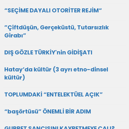
“SEÇİME DAYALI OTORİTER REJİM“
”Çiftdüşün, Gerçeküstü, Tutarsızlık
Girabı”
DIŞ GÖZLE TÜRKİY'nin GİDİŞATI
Hatay’da kültür (3 ayrı etno-dinsel
kültür)
TOPLUMDAKİ “ENTELEKTÜEL AÇIK”
“başörtüsü” ÖNEMLİ BİR ADIM
GURBET SANCISINI KAYBETMEYE ÇALI?