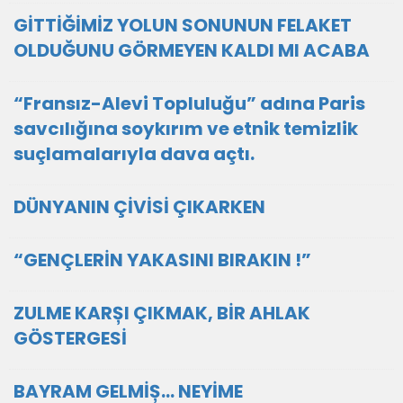
GİTTİĞİMİZ YOLUN SONUNUN FELAKET
OLDUĞUNU GÖRMEYEN KALDI MI ACABA
“Fransız-Alevi Topluluğu” adına Paris
savcılığına soykırım ve etnik temizlik
suçlamalarıyla dava açtı.
DÜNYANIN ÇİVİSİ ÇIKARKEN
“GENÇLERİN YAKASINI BIRAKIN !”
ZULME KARȘI ÇIKMAK, BİR AHLAK
GÖSTERGESİ
BAYRAM GELMİȘ… NEYİME