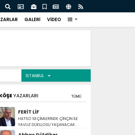
N ADAYI A. BÜNYAMİN YAVUZ İŞYERİ ZİYARETLERİNDE
KİSE
ZARLAR
GALERİ
VİDEO
KÖŞE
YAZARLARI
TÜMÜ
FERİT LİF
HATSO SEÇİMLERİNDE ÇİNÇİN İLE
YAVUZ DÜELLOSU YAŞANACAK…
Abbas Güldiker