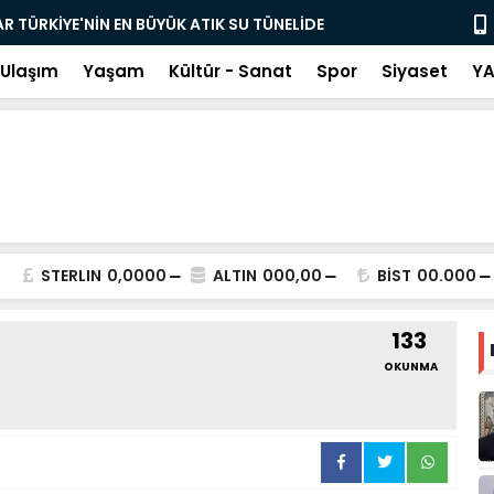
R TÜRKİYE'NİN EN BÜYÜK ATIK SU TÜNELİDE
HTSO BAŞKA
NDU
Ulaşım
Yaşam
Kültür - Sanat
Spor
Siyaset
YA
STERLIN
0,0000
ALTIN
000,00
BİST
00.000
133
OKUNMA