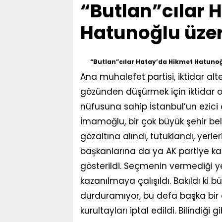
“Butlan”cılar 
Hatunoğlu üzer
“Butlan”cılar Hatay’da Hikmet Hatunoğ
Ana muhalefet partisi, iktidar a
gözünden düşürmek için iktidar o
nüfusuna sahip İstanbul’un ezici
İmamoğlu, bir çok büyük şehir bel
gözaltına alındı, tutuklandı, yerle
başkanlarına da ya AK partiye kat
gösterildi. Seçmenin vermediği ye
kazanılmaya çalışıldı. Bakıldı ki 
durduramıyor, bu defa başka bir
kurultayları iptal edildi. Bilindiğ