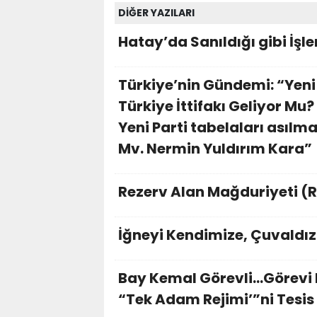
DİĞER YAZILARI
Hatay’da Sanıldığı gibi İşl
Türkiye’nin Gündemi: “Yeni 
Türkiye İttifakı Geliyor Mu
Yeni Parti tabelaları asıl
Mv. Nermin Yuldırım Kara
Rezerv Alan Mağduriyeti (R
İğneyi Kendimize, Çuvaldız
Bay Kemal Görevli...Görevi B
“Tek Adam Rejimi’”ni Tesis 