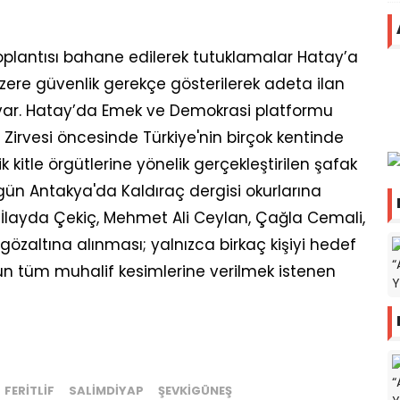
plantısı bahane edilerek tutuklamalar Hatay’a
zere güvenlik gerekçe gösterilerek adeta ilan
 var. Hatay’da Emek ve Demokrasi platformu
irvesi öncesinde Türkiye'nin birçok kentinde
kitle örgütlerine yönelik gerçekleştirilen şafak
gün Antakya'da Kaldıraç dergisi okurlarına
k, İlayda Çekiç, Mehmet Ali Ceylan, Çağla Cemali,
özaltına alınması; yalnızca birkaç kişiyi hedef
un tüm muhalif kesimlerine verilmek istenen
FERITLIF
SALIMDIYAP
ŞEVKIGÜNEŞ