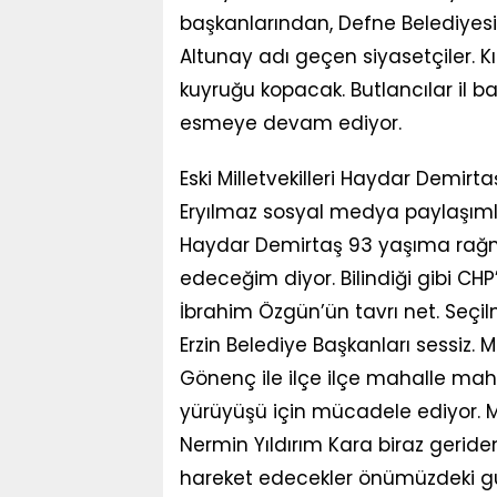
başkanlarından, Defne Belediyes
Altunay adı geçen siyasetçiler.
kuyruğu kopacak. Butlancılar il 
esmeye devam ediyor.
Eski Milletvekilleri Haydar Demirt
Eryılmaz sosyal medya paylaşımla
Haydar Demirtaş 93 yaşıma rağ
edeceğim diyor. Bilindiği gibi CHP
İbrahim Özgün’ün tavrı net. Seçil
Erzin Belediye Başkanları sessiz. 
Gönenç ile ilçe ilçe mahalle mahal
yürüyüşü için mücadele ediyor. Mi
Nermin Yıldırım Kara biraz geride
hareket edecekler önümüzdeki gü