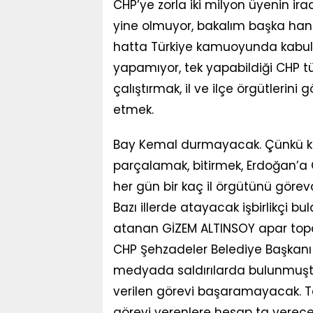
CHP’ye zorla iki milyon üyenin i
yine olmuyor, bakalım başka han
hatta Türkiye kamuoyunda kabul 
yapamıyor, tek yapabildiği CHP tü
çalıştırmak, il ve ilçe örgütlerini 
etmek.
Bay Kemal durmayacak. Çünkü ken
parçalamak, bitirmek, Erdoğan’
her gün bir kaç il örgütünü görevd
Bazı illerde atayacak işbirlikçi b
atanan GİZEM ALTINSOY apar topar 
CHP Şehzadeler Belediye Başkanı 
medyada saldırılarda bulunmuştu
verilen görevi başaramayacak. T
görevi verenlere hesap ta verece