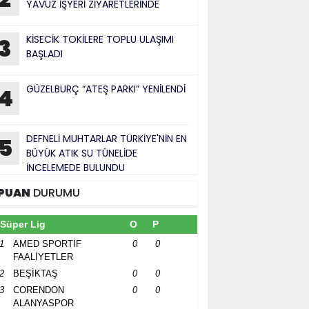
YAVUZ İŞYERİ ZİYARETLERİNDE
KİSECİK TOKİLERE TOPLU ULAŞIMI
3
BAŞLADI
GÜZELBURÇ “ATEŞ PARKI” YENİLENDİ
4
DEFNELİ MUHTARLAR TÜRKİYE'NİN EN
5
BÜYÜK ATIK SU TÜNELİDE
İNCELEMEDE BULUNDU
PUAN
DURUMU
Süper Lig
O
P
1
AMED SPORTİF
0
0
FAALİYETLER
2
BEŞİKTAŞ
0
0
3
CORENDON
0
0
ALANYASPOR