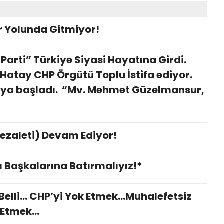
er Yolunda Gitmiyor!
Parti” Türkiye Siyasi Hayatına Girdi.
? Hatay CHP Örgütü Toplu İstifa ediyor.
maya başladı. “Mv. Mehmet Güzelmansur,
”
ezaleti) Devam Ediyor!
ı Başkalarına Batırmalıyız!*
elli... CHP’yi Yok Etmek...Muhalefetsiz
Etmek...