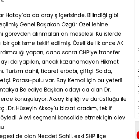
ar Hatay’da da arayış içerisinde. Bilindiği gibi
 seçilmiş Genel Başakan Özgür Özel lehine
ani görevden alınmaları an meselesi. Kulislerde
 bir çok isme teklif edilmiş. Özellikle ilk önce AK
rdımcılığı yapan, daha sonra CHP’ye transfer
dayı da yapılan, ancak kazanamayan Hikmet
. Turizm dahil, ticaret erbabı, çiftçi. Solda,
etçi. Parası-pulu var. Bay Kemal için bu yeterli
 Antakya Belediye Başkan adayı da olan Dr.
erde konuşuluyor. Aksoy kişiliği ve dürüstlüğü ile
çi. Dr. Hüseyin Aksoy’u bizzat aradım, teklif
söyledi. Alevi seçmeni konsolide etmek için alevi
ğu
delegesi de olan Necdet Sahil, eski SHP ilçe