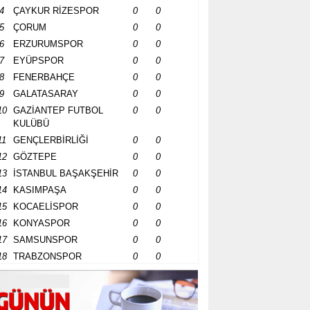
4
ÇAYKUR RİZESPOR
0
0
5
ÇORUM
0
0
6
ERZURUMSPOR
0
0
7
EYÜPSPOR
0
0
8
FENERBAHÇE
0
0
9
GALATASARAY
0
0
10
GAZİANTEP FUTBOL
0
0
KULÜBÜ
11
GENÇLERBİRLİĞİ
0
0
12
GÖZTEPE
0
0
13
İSTANBUL BAŞAKŞEHİR
0
0
14
KASIMPAŞA
0
0
15
KOCAELİSPOR
0
0
16
KONYASPOR
0
0
17
SAMSUNSPOR
0
0
18
TRABZONSPOR
0
0