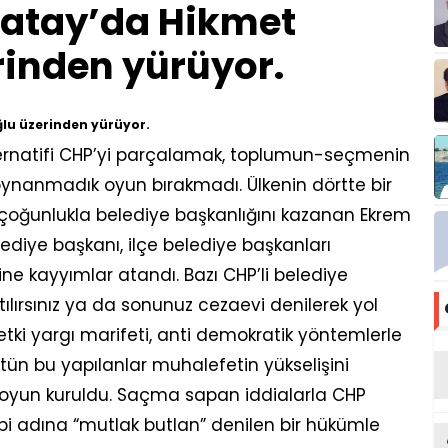
Hatay’da Hikmet
inden yürüyor.
lu üzerinden yürüyor.
lternatifi CHP’yi parçalamak, toplumun-seçmenin
ynanmadık oyun bırakmadı. Ülkenin dörtte bir
 çoğunlukla belediye başkanlığını kazanan Ekrem
ediye başkanı, ilçe belediye başkanları
rine kayyımlar atandı. Bazı CHP’li belediye
ılırsınız ya da sonunuz cezaevi denilerek yol
tki yargı marifeti, anti demokratik yöntemlerle
bütün bu yapılanlar muhalefetin yükselişini
 oyun kuruldu. Saçma sapan iddialarla CHP
i gibi adına “mutlak butlan” denilen bir hükümle