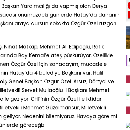
i Başkan Yardımcılığı da yapmış olan Derya
 Kısacası önümüzdeki günlerde Hatay’da dananın
başkanı araya dursun sokakta Özgür Özel rüzgarı
aş, Nihat Matkap, Mehmet Ali Edipoğlu, Refik
rında Bay Kemal’e ateş püskürüyor. Özellikle
men Özgür Özel için sahadayım, mücadele
’nin Hatay’da 4 belediye Başkanı var. Halil
miş Genel Başkan Özgür Özel. Arsuz, Dörtyol ve
Milletvekili Servet Mullaoğlu İl Başkanı Mehmet
le geziyor. CHP’nin Özgür Özel ile iktidar
lletvekili Mehmet Güzelmansur, Milletvekili
n geliyor. Nedenini bilemiyoruz. Havaya göre mi
nlerde göreceğiz.