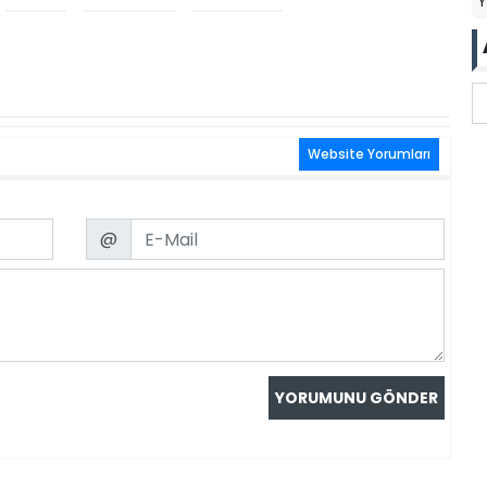
Website Yorumları
Email
@