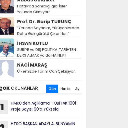
Hatay’da Sanıldığı gibi İşler
Yolunda Gitmiyor!
Prof. Dr. Garip TURUNÇ
“Yerinde Sayanlar, Yürüyenlerden
Daha Gok gürültü Çıkarırlar.”
İHSAN KUTLU
SURİYE ve DIŞ POLİTİKA: TARİHTEN
DERS ALMAK ya da HAİNLİK!
NACİ MARAŞ
Ülkemizde Tarım Can Çekişiyor.
ÇOK
OKUNANLAR
Gün
Hafta
Ay
HMKÜ’den Açıklama: TÜBİTAK 1001
1
Proje Sayısı 60’a Yükseldi
HTSO BAŞKAN ADAYI A. BÜNYAMİN
2